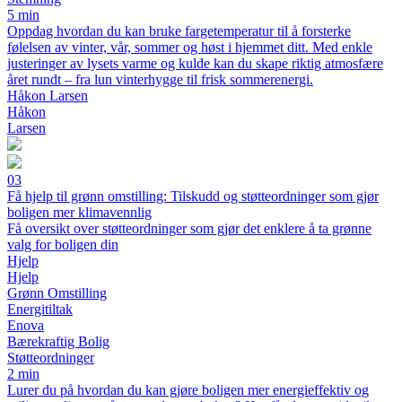
5 min
Oppdag hvordan du kan bruke fargetemperatur til å forsterke
følelsen av vinter, vår, sommer og høst i hjemmet ditt. Med enkle
justeringer av lysets varme og kulde kan du skape riktig atmosfære
året rundt – fra lun vinterhygge til frisk sommerenergi.
Håkon Larsen
Håkon
Larsen
03
Få hjelp til grønn omstilling: Tilskudd og støtteordninger som gjør
boligen mer klimavennlig
Få oversikt over støtteordninger som gjør det enklere å ta grønne
valg for boligen din
Hjelp
Hjelp
Grønn Omstilling
Energitiltak
Enova
Bærekraftig Bolig
Støtteordninger
2 min
Lurer du på hvordan du kan gjøre boligen mer energieffektiv og