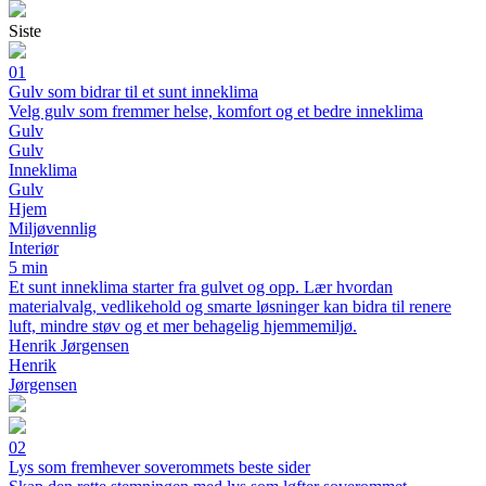
Siste
01
Gulv som bidrar til et sunt inneklima
Velg gulv som fremmer helse, komfort og et bedre inneklima
Gulv
Gulv
Inneklima
Gulv
Hjem
Miljøvennlig
Interiør
5 min
Et sunt inneklima starter fra gulvet og opp. Lær hvordan
materialvalg, vedlikehold og smarte løsninger kan bidra til renere
luft, mindre støv og et mer behagelig hjemmemiljø.
Henrik Jørgensen
Henrik
Jørgensen
02
Lys som fremhever soverommets beste sider