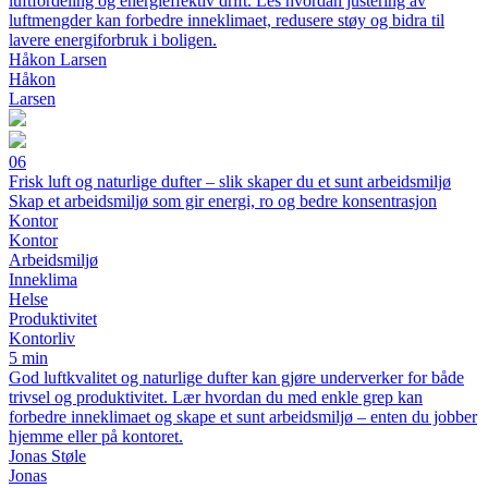
luftfordeling og energieffektiv drift. Les hvordan justering av
luftmengder kan forbedre inneklimaet, redusere støy og bidra til
lavere energiforbruk i boligen.
Håkon Larsen
Håkon
Larsen
06
Frisk luft og naturlige dufter – slik skaper du et sunt arbeidsmiljø
Skap et arbeidsmiljø som gir energi, ro og bedre konsentrasjon
Kontor
Kontor
Arbeidsmiljø
Inneklima
Helse
Produktivitet
Kontorliv
5 min
God luftkvalitet og naturlige dufter kan gjøre underverker for både
trivsel og produktivitet. Lær hvordan du med enkle grep kan
forbedre inneklimaet og skape et sunt arbeidsmiljø – enten du jobber
hjemme eller på kontoret.
Jonas Støle
Jonas