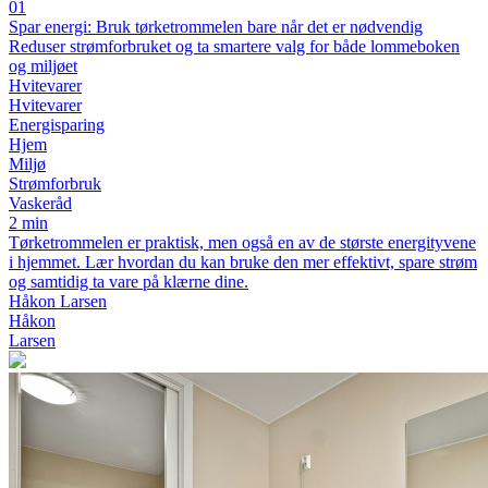
01
Spar energi: Bruk tørketrommelen bare når det er nødvendig
Reduser strømforbruket og ta smartere valg for både lommeboken
og miljøet
Hvitevarer
Hvitevarer
Energisparing
Hjem
Miljø
Strømforbruk
Vaskeråd
2 min
Tørketrommelen er praktisk, men også en av de største energityvene
i hjemmet. Lær hvordan du kan bruke den mer effektivt, spare strøm
og samtidig ta vare på klærne dine.
Håkon Larsen
Håkon
Larsen