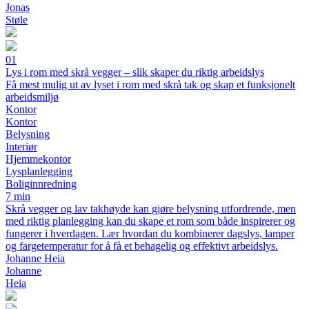
Jonas
Støle
01
Lys i rom med skrå vegger – slik skaper du riktig arbeidslys
Få mest mulig ut av lyset i rom med skrå tak og skap et funksjonelt
arbeidsmiljø
Kontor
Kontor
Belysning
Interiør
Hjemmekontor
Lysplanlegging
Boliginnredning
7 min
Skrå vegger og lav takhøyde kan gjøre belysning utfordrende, men
med riktig planlegging kan du skape et rom som både inspirerer og
fungerer i hverdagen. Lær hvordan du kombinerer dagslys, lamper
og fargetemperatur for å få et behagelig og effektivt arbeidslys.
Johanne Heia
Johanne
Heia