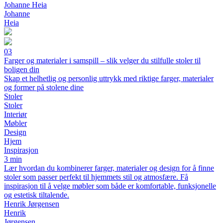
Johanne Heia
Johanne
Heia
03
Farger og materialer i samspill – slik velger du stilfulle stoler til
boligen din
Skap et helhetlig og personlig uttrykk med riktige farger, materialer
og former på stolene dine
Stoler
Stoler
Interiør
Møbler
Design
Hjem
Inspirasjon
3 min
Lær hvordan du kombinerer farger, materialer og design for å finne
stoler som passer perfekt til hjemmets stil og atmosfære. Få
inspirasjon til å velge møbler som både er komfortable, funksjonelle
og estetisk tiltalende.
Henrik Jørgensen
Henrik
Jørgensen