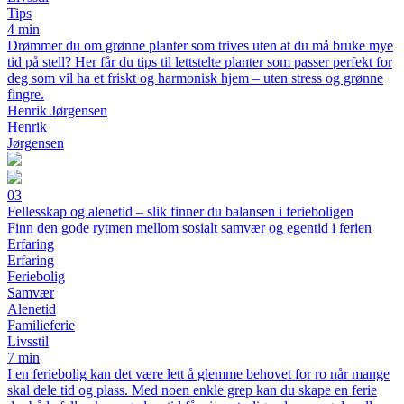
Tips
4 min
Drømmer du om grønne planter som trives uten at du må bruke mye
tid på stell? Her får du tips til lettstelte planter som passer perfekt for
deg som vil ha et friskt og harmonisk hjem – uten stress og grønne
fingre.
Henrik Jørgensen
Henrik
Jørgensen
03
Fellesskap og alenetid – slik finner du balansen i ferieboligen
Finn den gode rytmen mellom sosialt samvær og egentid i ferien
Erfaring
Erfaring
Feriebolig
Samvær
Alenetid
Familieferie
Livsstil
7 min
I en feriebolig kan det være lett å glemme behovet for ro når mange
skal dele tid og plass. Med noen enkle grep kan du skape en ferie