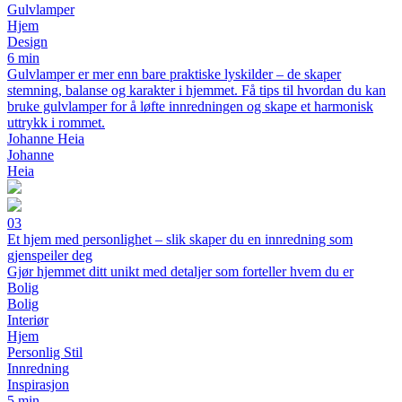
Gulvlamper
Hjem
Design
6 min
Gulvlamper er mer enn bare praktiske lyskilder – de skaper
stemning, balanse og karakter i hjemmet. Få tips til hvordan du kan
bruke gulvlamper for å løfte innredningen og skape et harmonisk
uttrykk i rommet.
Johanne Heia
Johanne
Heia
03
Et hjem med personlighet – slik skaper du en innredning som
gjenspeiler deg
Gjør hjemmet ditt unikt med detaljer som forteller hvem du er
Bolig
Bolig
Interiør
Hjem
Personlig Stil
Innredning
Inspirasjon
5 min