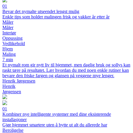
01
Bevar det nymalte utseendet lengst mulig
Enkle tips som holder malingen frisk og vakker år etter år
Måler
Måler
Interiør
Oppussing
Vedlikehold
Hjem
Maling
7 min
Et nymalt rom gir nytt liv til hjemmet, men daglig bruk og sollys kan
raskt tære på resultatet. Lær hvordan du med noen enkle rutiner kan
bevare den friske fargen og glansen på veggene mye lenger.
Henrik Jørgensen
Henrik
Jørgensen
01
Kombiner nye intelligente systemer med dine eksisterende
installasjoner
Gjør hjemmet smartere uten å bytte ut alt du allerede har
Beroligelse