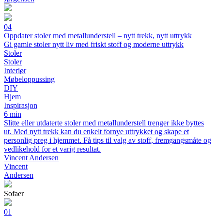
04
Oppdater stoler med metallunderstell – nytt trekk, nytt uttrykk
Gi gamle stoler nytt liv med friskt stoff og moderne uttrykk
Stoler
Stoler
Interiør
Møbeloppussing
DIY
Hjem
Inspirasjon
6 min
Slitte eller utdaterte stoler med metallunderstell trenger ikke byttes
ut. Med nytt trekk kan du enkelt fornye uttrykket og skape et
personlig preg i hjemmet. Få tips til valg av stoff, fremgangsmåte og
vedlikehold for et varig resultat.
Vincent Andersen
Vincent
Andersen
Sofaer
01