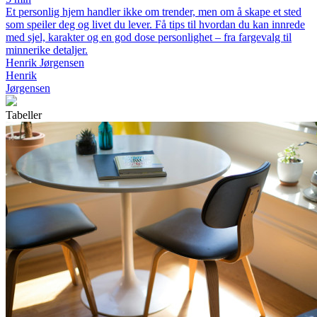
Et personlig hjem handler ikke om trender, men om å skape et sted
som speiler deg og livet du lever. Få tips til hvordan du kan innrede
med sjel, karakter og en god dose personlighet – fra fargevalg til
minnerike detaljer.
Henrik Jørgensen
Henrik
Jørgensen
Tabeller