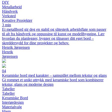
DIY
Metallarbeid
Håndverk
Verksted
Kreative Prosjekter
3 min
Et metallbord gir deg en stabil og slitesterk arbeidsflate som passer
til alt fra håndverk og oppussing til kunst og modellbygging. Lær
hvordan du planlegger, bygger og tilpasser ditt eget bord –
skreddersydd for dine prosjekter og behov.
Henrik Jørgensen
Henrik
Jørgensen
04
Keramiske bord med karakter – samspillet mellom tekstur og glans
Gi rommet et unikt uttrykk med keramiske bord som kombinerer
tekstur, glans og moderne design
Tabeller
Tabeller
Keramiske Bord
Interiørdesign
Materialvalg
Hjem