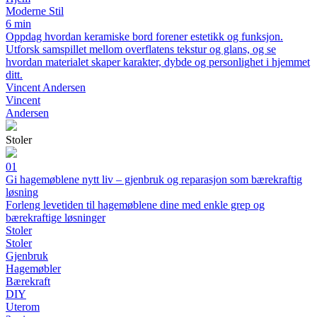
Moderne Stil
6 min
Oppdag hvordan keramiske bord forener estetikk og funksjon.
Utforsk samspillet mellom overflatens tekstur og glans, og se
hvordan materialet skaper karakter, dybde og personlighet i hjemmet
ditt.
Vincent Andersen
Vincent
Andersen
Stoler
01
Gi hagemøblene nytt liv – gjenbruk og reparasjon som bærekraftig
løsning
Forleng levetiden til hagemøblene dine med enkle grep og
bærekraftige løsninger
Stoler
Stoler
Gjenbruk
Hagemøbler
Bærekraft
DIY
Uterom