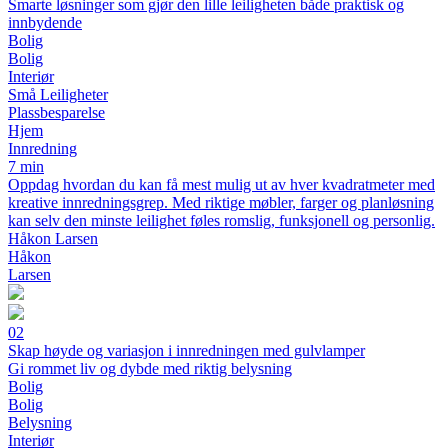
Smarte løsninger som gjør den lille leiligheten både praktisk og
innbydende
Bolig
Bolig
Interiør
Små Leiligheter
Plassbesparelse
Hjem
Innredning
7 min
Oppdag hvordan du kan få mest mulig ut av hver kvadratmeter med
kreative innredningsgrep. Med riktige møbler, farger og planløsning
kan selv den minste leilighet føles romslig, funksjonell og personlig.
Håkon Larsen
Håkon
Larsen
02
Skap høyde og variasjon i innredningen med gulvlamper
Gi rommet liv og dybde med riktig belysning
Bolig
Bolig
Belysning
Interiør