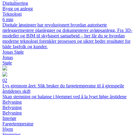
Digitalisering
Bygg og anlegg
Teknologi
6 min
Digitale løsninger har revolusjonert hvordan autoriserte
rørleggermestere planlegger og dokumenterer avløpsanlegg. Fra 3D-
modeller og BIM til skybasert samarbeid – her får du se hvordan
moderne teknologi forenkler prosessen og sikrer bedre resultater for
både fagfolk og kunder.
Jonas Støle
Jonas
Støle
02
Lys gjennom året: Slik bruker du fargetemperatur til å gjenspeile
årstidenes skift
Skap stemning og balanse i hjemmet ved å la lyset følge årstidene
Belysning
Belysning
Belysning
Interiør
Fargetemperatur
Hjem
Stemning