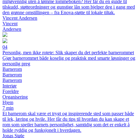
miljøvennlig uten å tømme lommeboken? Her får du en guide til
tilskudd, støtteordninger og gunstige lån som hjelper deg i gang med
den grønne omstillingen – fra Enova-støtte til lokale tiltak.
Vincent Andersen
Vincent
Andersen
04
Personlig, men ikke rotete: Slik skaper du det perfekte barnerommet
Gjør barnerommet både koselig og praktisk med smarte løsninger og
personlig preg
Barnerom
Barnerom
Barnerom
Interiør
Foreldre
Organisering
Hjem
7 min
Et barnerom skal være et trygt og inspirerende sted som passer både
til lek, læring og hvile. Her får du tips til hvordan du kan skape et
rom som speiler barnets personlighet, samtidig som det er enkelt å
holde ryddig og funksjonelt i hverdagen.
Jonas Støle