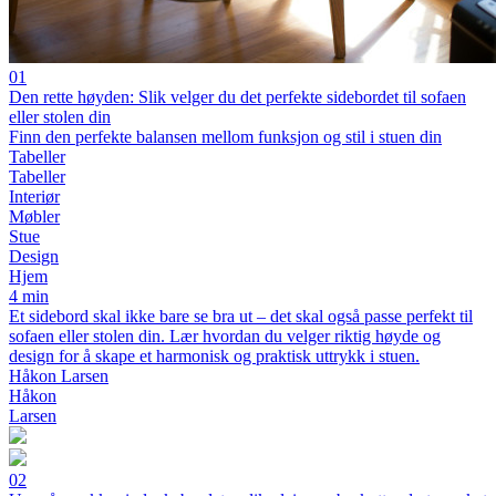
01
Den rette høyden: Slik velger du det perfekte sidebordet til sofaen
eller stolen din
Finn den perfekte balansen mellom funksjon og stil i stuen din
Tabeller
Tabeller
Interiør
Møbler
Stue
Design
Hjem
4 min
Et sidebord skal ikke bare se bra ut – det skal også passe perfekt til
sofaen eller stolen din. Lær hvordan du velger riktig høyde og
design for å skape et harmonisk og praktisk uttrykk i stuen.
Håkon Larsen
Håkon
Larsen
02