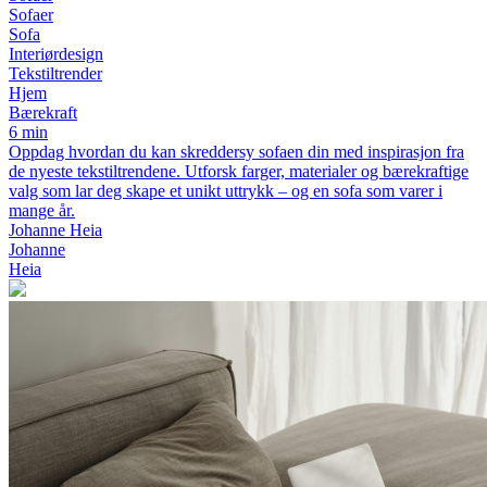
Sofaer
Sofa
Interiørdesign
Tekstiltrender
Hjem
Bærekraft
6 min
Oppdag hvordan du kan skreddersy sofaen din med inspirasjon fra
de nyeste tekstiltrendene. Utforsk farger, materialer og bærekraftige
valg som lar deg skape et unikt uttrykk – og en sofa som varer i
mange år.
Johanne Heia
Johanne
Heia