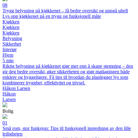
08
Trygg belysning på kjøkkenet – få bedre oversikt og unngå uhell
Lys opp kjøkkenet på en trygg og funksjonell måte
Kjøkken
Kjøkken
Kjøkken
Belysning
Sikkerhet
Interiør
Hjem
5 min
Riktig belysning på kjøkkenet gjør mer enn å skape stemning – den
gir deg bedre oversikt, øker sikkerheten og gjør matlagingen både
enklere og hyggeligere. Få tips til hvordan du planlegger lys som
kombinerer trygghet, effektivitet og trivsel.
Håkon Larsen
Håkon
Larsen
Bolig
01
Små rom, stor funksjon: Tips til funksjonell innredning av den lille
leiligheten