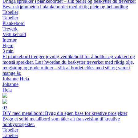
Unngå sprekker i plankebordet – slik pleier og beskytter du treverket
Bevar skjønnheten i plankebordet med riktig pleie og behandling
Tabeller
Tabeller
Plankebord
Treverk
Vedlikehold
Interiør
Hjem
3 min
Et plankebord trenger jevnlig vedlikehold for å holde seg vakkert og
motstå sprekker. Lær hvordan du beskytter treverket med riktig olje,
rengjøring og gode rutiner – slik at bordet eldes med stil og varer i
mange år.
Johanne Heia
Johanne
Heia
03
DIY med metallbord: Bygg din egen base for kreative prosjekter
Bygg et solid metallbord som tåler alt fra sveising til kreative
hobbyprosjekter.
Tabeller
Tabeller