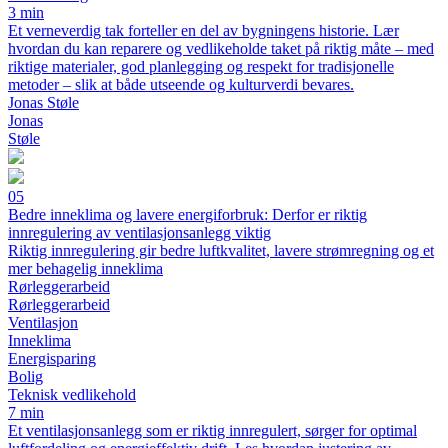
3 min
Et verneverdig tak forteller en del av bygningens historie. Lær
hvordan du kan reparere og vedlikeholde taket på riktig måte – med
riktige materialer, god planlegging og respekt for tradisjonelle
metoder – slik at både utseende og kulturverdi bevares.
Jonas Støle
Jonas
Støle
05
Bedre inneklima og lavere energiforbruk: Derfor er riktig
innregulering av ventilasjonsanlegg viktig
Riktig innregulering gir bedre luftkvalitet, lavere strømregning og et
mer behagelig inneklima
Rørleggerarbeid
Rørleggerarbeid
Ventilasjon
Inneklima
Energisparing
Bolig
Teknisk vedlikehold
7 min
Et ventilasjonsanlegg som er riktig innregulert, sørger for optimal