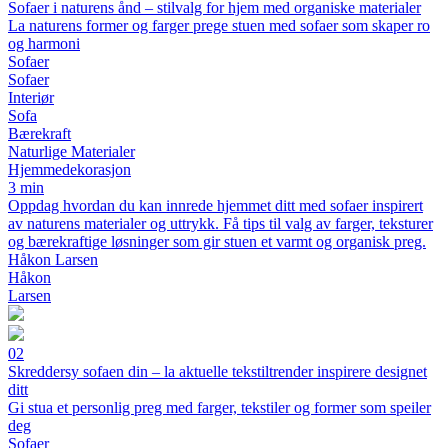
Sofaer i naturens ånd – stilvalg for hjem med organiske materialer
La naturens former og farger prege stuen med sofaer som skaper ro
og harmoni
Sofaer
Sofaer
Interiør
Sofa
Bærekraft
Naturlige Materialer
Hjemmedekorasjon
3 min
Oppdag hvordan du kan innrede hjemmet ditt med sofaer inspirert
av naturens materialer og uttrykk. Få tips til valg av farger, teksturer
og bærekraftige løsninger som gir stuen et varmt og organisk preg.
Håkon Larsen
Håkon
Larsen
02
Skreddersy sofaen din – la aktuelle tekstiltrender inspirere designet
ditt
Gi stua et personlig preg med farger, tekstiler og former som speiler
deg
Sofaer