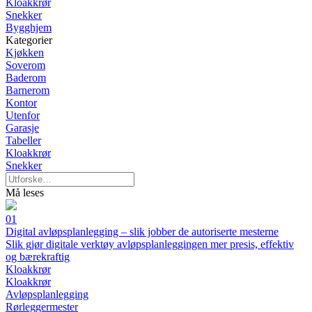
Kloakkrør
Snekker
Bygghjem
Kategorier
Kjøkken
Soverom
Baderom
Barnerom
Kontor
Utenfor
Garasje
Tabeller
Kloakkrør
Snekker
Må leses
01
Digital avløpsplanlegging – slik jobber de autoriserte mesterne
Slik gjør digitale verktøy avløpsplanleggingen mer presis, effektiv
og bærekraftig
Kloakkrør
Kloakkrør
Avløpsplanlegging
Rørleggermester