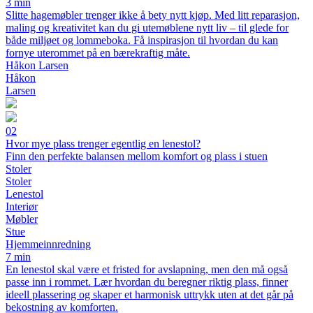
3 min
Slitte hagemøbler trenger ikke å bety nytt kjøp. Med litt reparasjon,
maling og kreativitet kan du gi utemøblene nytt liv – til glede for
både miljøet og lommeboka. Få inspirasjon til hvordan du kan
fornye uterommet på en bærekraftig måte.
Håkon Larsen
Håkon
Larsen
02
Hvor mye plass trenger egentlig en lenestol?
Finn den perfekte balansen mellom komfort og plass i stuen
Stoler
Stoler
Lenestol
Interiør
Møbler
Stue
Hjemmeinnredning
7 min
En lenestol skal være et fristed for avslapning, men den må også
passe inn i rommet. Lær hvordan du beregner riktig plass, finner
ideell plassering og skaper et harmonisk uttrykk uten at det går på
bekostning av komforten.