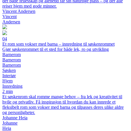
der både fellesskap og alenetid får sin naturlige plass – og der alle
reiser hjem med gode minner.
Vincent Andersen
Vincent
Andersen
04
Et rom som vokser med barna – innredning til søskenrommet
Gjør søskenrommet til et sted for både lek, ro og utvikling
Barnerom
Barnerom
Barnerom
Søsken
Interiør
Hjem
Innredning
2 min
Et søskenrom skal romme mange behov – fra lek og kreativitet til
hvile og privatliv. Få inspirasjon til hvordan du kan innrede et
fleksibelt rom som vokser med barna og tilpasses deres ulike aldre
og personligheter.
Johanne Heia
Johanne
Heia