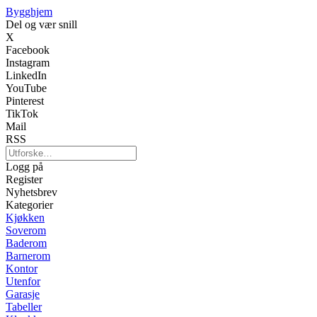
Bygghjem
Del og vær snill
X
Facebook
Instagram
LinkedIn
YouTube
Pinterest
TikTok
Mail
RSS
Logg på
Register
Nyhetsbrev
Kategorier
Kjøkken
Soverom
Baderom
Barnerom
Kontor
Utenfor
Garasje
Tabeller