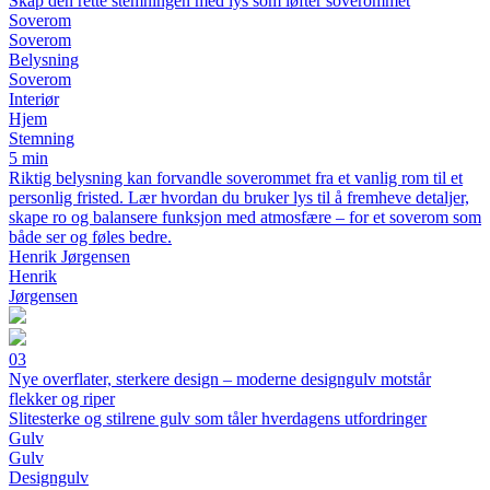
Skap den rette stemningen med lys som løfter soverommet
Soverom
Soverom
Belysning
Soverom
Interiør
Hjem
Stemning
5 min
Riktig belysning kan forvandle soverommet fra et vanlig rom til et
personlig fristed. Lær hvordan du bruker lys til å fremheve detaljer,
skape ro og balansere funksjon med atmosfære – for et soverom som
både ser og føles bedre.
Henrik Jørgensen
Henrik
Jørgensen
03
Nye overflater, sterkere design – moderne designgulv motstår
flekker og riper
Slitesterke og stilrene gulv som tåler hverdagens utfordringer
Gulv
Gulv
Designgulv