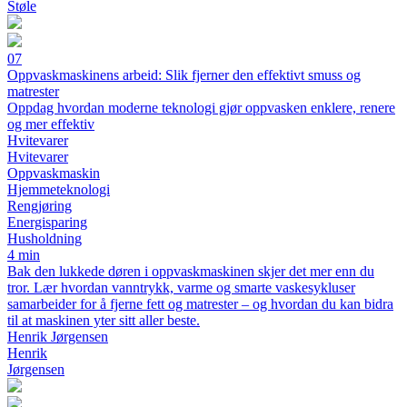
Støle
07
Oppvaskmaskinens arbeid: Slik fjerner den effektivt smuss og
matrester
Oppdag hvordan moderne teknologi gjør oppvasken enklere, renere
og mer effektiv
Hvitevarer
Hvitevarer
Oppvaskmaskin
Hjemmeteknologi
Rengjøring
Energisparing
Husholdning
4 min
Bak den lukkede døren i oppvaskmaskinen skjer det mer enn du
tror. Lær hvordan vanntrykk, varme og smarte vaskesykluser
samarbeider for å fjerne fett og matrester – og hvordan du kan bidra
til at maskinen yter sitt aller beste.
Henrik Jørgensen
Henrik
Jørgensen