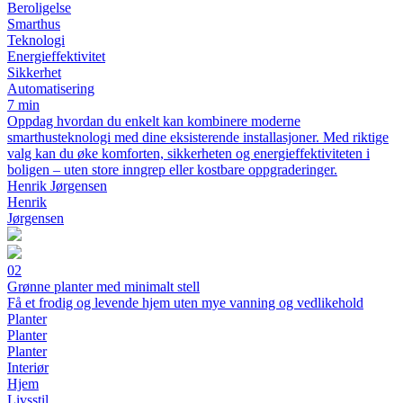
Beroligelse
Smarthus
Teknologi
Energieffektivitet
Sikkerhet
Automatisering
7 min
Oppdag hvordan du enkelt kan kombinere moderne
smarthusteknologi med dine eksisterende installasjoner. Med riktige
valg kan du øke komforten, sikkerheten og energieffektiviteten i
boligen – uten store inngrep eller kostbare oppgraderinger.
Henrik Jørgensen
Henrik
Jørgensen
02
Grønne planter med minimalt stell
Få et frodig og levende hjem uten mye vanning og vedlikehold
Planter
Planter
Planter
Interiør
Hjem
Livsstil