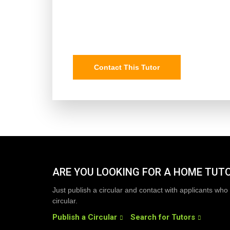
Contact This Tutor
ARE YOU LOOKING FOR A HOME TUT
Just publish a circular and contact with applicants who 
circular.
Publish a Circular
Search for Tutors