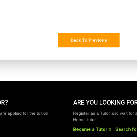
Back To Previous
OR?
ARE YOU LOOKING FOR
are applied for the tuition
Register as a Tutor and wait for 
Home Tutor.
Became a Tutor
Search fo