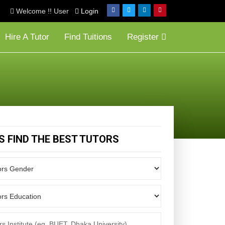
Welcome !! User
Login
Hire A Tutor
Find Tuitions
Register
'S FIND THE BEST TUTORS