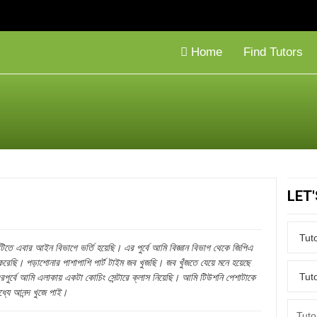
Home
Find Tutors
LET
িতে এবার আইন বিভাগে ভর্তি হয়েছি। এর পুর্বে আমি বিজ্ঞান বিভাগ থেকে জিপিএ
 করেছি। পড়াশোনার পাশাপাশি পার্ট টাইম জব খুজছি। জব খুঁজতে যেয়ে মনে হয়েছে
ুর্বে আমি এলাকায় একটা কোচিং সেন্টারে ক্লাস নিয়েছি। আমি টিউশনি পেশাটাকে
যে আনন্দ খুজে পাই।